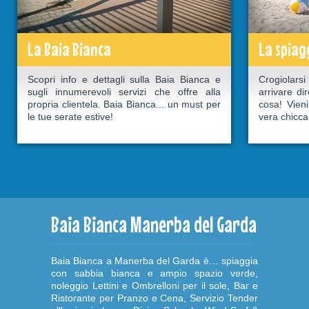
La Baia Bianca
La spiag
Scopri info e dettagli sulla Baia Bianca e
Crogiolarsi
sugli innumerevoli servizi che offre alla
arrivare di
propria clientela. Baia Bianca... un must per
cosa! Vieni
le tue serate estive!
vera chicca
Baia Bianca Manerba del Garda
Baia Bianca a Manerba del Garda è… spiaggia
con sabbia bianca e ampio spazio verde,
noleggio Lettini e Ombrelloni per il sole, Bar e
Ristorante per Pranzo e Cena, Servizio Tender